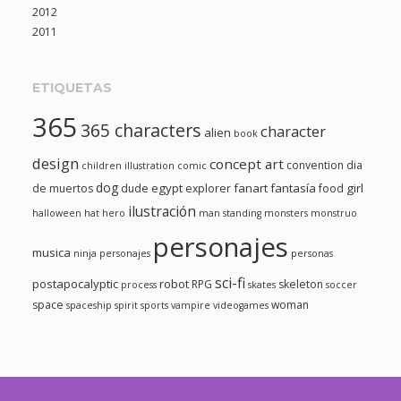
2012
2011
ETIQUETAS
365
365 characters
character
alien
book
design
concept art
convention
dia
children illustration
comic
dog
egypt
fanart
fantasía
girl
de muertos
dude
explorer
food
ilustración
halloween
hat
hero
man standing
monsters
monstruo
personajes
musica
ninja
personajes
personas
sci-fi
postapocalyptic
robot
RPG
skeleton
process
skates
soccer
space
woman
spaceship
spirit
sports
vampire
videogames