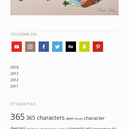
SÍGUEME EN
2018
2013
2012
2011
ETIQUETAS
365
365 characters
character
alien
book
design
concept art
convention
dia