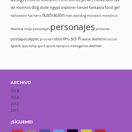
children illustration
comic
dog
egypt
fanart
fantasía
girl
de muertos
dude
explorer
food
ilustración
halloween
hat
hero
man standing
monsters
monstruo
personajes
musica
ninja
personajes
personas
sci-fi
postapocalyptic
robot
RPG
skeleton
process
skates
soccer
space
woman
spaceship
spirit
sports
vampire
videogames
ARCHIVO
2018
2013
2012
2011
¡SÍGUEME!