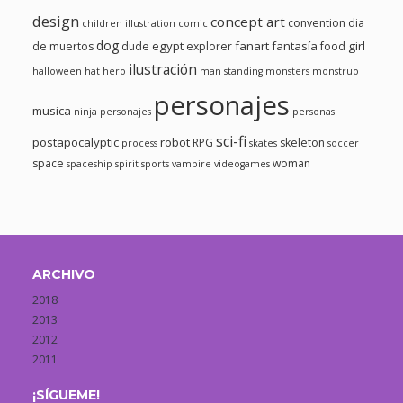
design
concept art
convention
dia
children illustration
comic
dog
egypt
fanart
fantasía
girl
de muertos
dude
explorer
food
ilustración
halloween
hat
hero
man standing
monsters
monstruo
personajes
musica
ninja
personajes
personas
sci-fi
postapocalyptic
robot
RPG
skeleton
process
skates
soccer
space
woman
spaceship
spirit
sports
vampire
videogames
ARCHIVO
2018
2013
2012
2011
¡SÍGUEME!