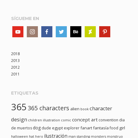
SÍGUEME EN
2018
2013
2012
2011
ETIQUETAS
365
365 characters
character
alien
book
design
concept art
convention
dia
children illustration
comic
dog
egypt
fanart
fantasía
girl
de muertos
dude
explorer
food
ilustración
halloween
hat
hero
man standing
monsters
monstruo