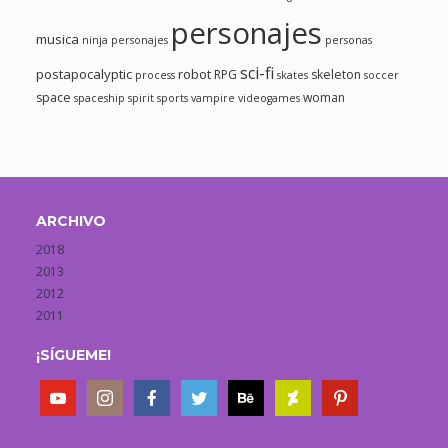
personajes
musica
ninja
personajes
personas
sci-fi
postapocalyptic
robot
RPG
skeleton
process
skates
soccer
space
woman
spaceship
spirit
sports
vampire
videogames
ARCHIVO
2018
2013
2012
2011
¡SÍGUEME!